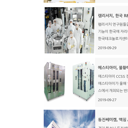
램리서치, 한국 R
램리서치 연구원들글
기능이 한국에 자리
한국테크놀로지센터(KT
2019-09-29
에스티아이, 불황에
에스티아이 CCSS 장
에스티아이가 올해 1
스에서 개최되는 반도
2019-09-27
동진쎄미켐, 액침 