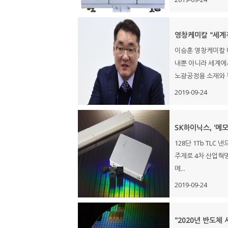
영창케미칼 "세계
이승훈 영창케미칼 
내뿐 아니라 세계에서도
노광공정용 소재와 평
2019-09-24
SK하이닉스, '메
128단 1Tb TLC 
주제로 4차 산업혁명 
메...
2019-09-24
"2020년 반도체 시