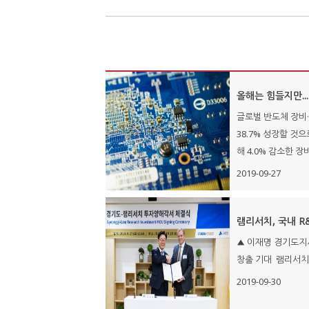
올해는 힘들지만...
글로벌 반도체 장비
38.7% 성장할 것
해 4.0% 감소한 장비
2019-09-27
램리서치, 국내 R
▲ 이재명 경기도지사
창출 기대 램리서치(
2019-09-30