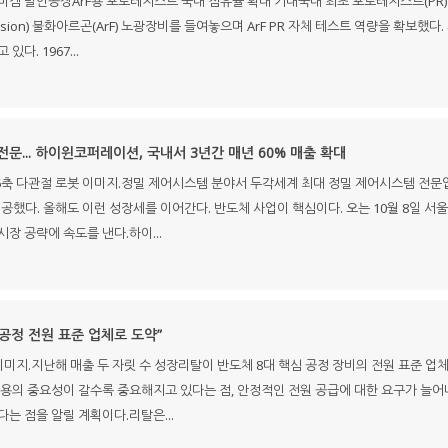
미켐 발안공장ArF용 포토레지스트 국내 점유율 확대 기대국내 최초 포토레지스트(PR
rsion) 불화아르곤(ArF) 노광장비를 들여놓으며 ArF PR 자체 테스트 역량을 확보했
다. 1967...
전문... 하이윈코퍼레이션, 국내서 3년간 매년 60% 매출 확대
축 다관절 로봇 이미지.정밀 제어시스템 분야서 두각세계 최대 정밀 제어시스템 전문
성공했다. 올해도 이런 성장세를 이어간다. 반도체 사업이 핵심이다. 오는 10월 8일 서울
장 공략에 속도를 낸다.하이...
 공정 전원 표준 업체로 도약”
이미지.지난해 매출 두 자릿 수 성장리탈이 반도체 8대 핵심 공정 장비의 전원 표준 
활용의 중요성이 갈수록 중요해지고 있다는 점, 안정적인 전원 공급에 대한 요구가 늘어
는 점을 알릴 계획이다.리탈은...