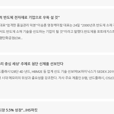
적 반도체 전자재료 기업으로 우뚝 설 것"
대표"엄격한 품질관리 덕분"이승훈 영창케미칼 대표는 24일 "2000년초 반도체 소재
 반도체 소재 기술을 선도하는 기업이 될 것"이라고 말했다.반도체용 포토레지스트(PR)와 린
탄화공정(CM...
모리 중심 세상' 주제로 첨단 신제품 선보인다
낸드플래시128단 4D 낸드, HBM2E 등 업계 선도 기술 선보여SK하이닉스가 SEDEX 2019
시대 메모리의 위상과 중요성을 강조한다. 자사 주요 제품인 D램, 낸드플래시, CIS(CMO
장 5.5% 성장"...IHS마킷