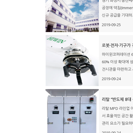
경기 화성시 동진쎄
공장에 액침(Imme
신규 공급을 기대하고 있
2019-09-25
로봇·전자·기구가 
하이윈코퍼레이션 6
60% 이상 확대에 
전시관을 마련하고 시
2019-09-24
리탈 “반도체 8대
리탈 MPD 라인업 
서 효율적인 공간 
관리 요소가 필요하다
2019-09-24