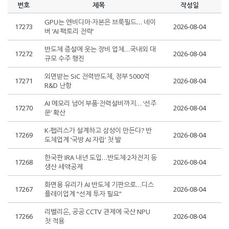
번호
제목
작성일
GPU는 엔비디아·자본은 브룩필드… 네이
17273
2026-08-04
버 ‘AI 팩토리 전략’
반도체 증설에 웃는 장비 업체…국내외 대
17272
2026-08-04
규모 수주 행진
외면받는 SiC 전력반도체, 정부 5000억
17271
2026-08-04
R&D 난항
AI 메모리 넘어 부품·전력설비까지… ‘선주
17270
2026-08-04
문’ 확산
K-팹리스가 설계하고 삼성이 만든다? 반
17269
2026-08-04
도체업계 ‘국방 AI 자립’ 첫 발
한국판 IRA 내년 도입…반도체·2차전지 등
17268
2026-08-04
생산 세액공제
화면용 유리가 AI 반도체 기판으로…디스
17267
2026-08-04
플레이업계 “선제 투자 필요”
리벨리온, 공공 CCTV 관제에 국산 NPU
17266
2026-08-04
첫 적용