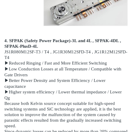
4. SFPAK (Safety Power Package)-3L and 4L , SFPAK-4DL ,
SFPAK-PlusD-4L
JS1R080M12SF-T3 / T4 , JG1R30M12SFD-T4 , JG1R12M12SFD-
T4
▶Reduced Ringing / Fast and More Efficient Switching
▶Low Conduction Losses at all Temperature / Compatible with
Gate Drivers
▶Better Power Density and System Efficiency / Lower
capacitance
▶Higher system efficiency / Lower thermal impedance / Lower
Qg
Because both Kelvin source concept suitable for high-speed
switching systems and SiC technology are applied,
it is the best
solution to improve the malfunction of the system caused by
parasitic effects resulted from the gradually
increased switching
speed.
Since dynamic losses can be reduced by more than 20% compared