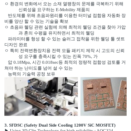
ㅇ
환경의 변화에서 오는 소재 열팽창의 문제를 극복하기 위해
신뢰성을 요구하는 E-Mobility 제품의
반도체
를
위해 초음파원리를 이용한 터미널 접합용 자동화 장
비를 양산 할 수 있는 기술을 확보
ㅇ
초음파 웰딩 관련 실험에 의해 최적의 웰딩 조건을 찾아 가압
과 혼의 수평을 유지하면서 최적의 웰딩
파라미터를 형성 할 수 있는 슬러그 접착을 위한 웰딩 툴 셋트
디자인 완료
ㅇ
특히 전력변환장치용 전력 모듈 패키지 제작 시 고도의 신뢰
성 요구를 충족시킬 수 있는 진폭 70%, 가
압
0.18Mpa, 시간 0.018sec등 최적의 정량적 접합성 검토를 거
쳐야 하는 난이도를 넘어 설 수 있는
능력
의 기
술력 공정 보유
3. SFDSC (Safety Dual Side Cooling 1200V SiC MOSFET)
▶ Using 3D Clip Technology for high reliability : AQG324