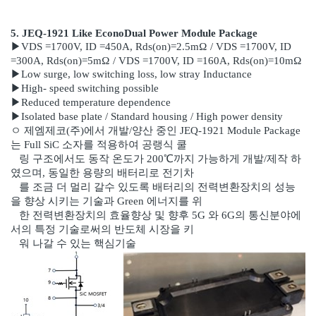
5. JEQ-1921 Like EconoDual Power Module Package
▶VDS =1700V, ID =450A, Rds(on)=2.5mΩ / VDS =1700V, ID
=300A, Rds(on)=5mΩ / VDS =1700V, ID =160A, Rds(on)=10mΩ
▶Low surge, low switching loss, low stray Inductance
▶High- speed switching possible
▶Reduced temperature dependence
▶Isolated base plate / Standard housing / High power density
ㅇ
제엠제코(주)에서 개발/양산 중인 JEQ-1921 Module Package
는 Full SiC 소자를 적용하여 공랭식 쿨
링
구조에서도 동작 온도가 200℃까지 가능하게 개발/제작 하
였으며, 동일한 용량의 배터리로 전기차
를
조
금 더 멀리 갈수 있도록 배터리의 전력변환장치의 성능
을 향상 시키는 기술과 Green 에너지를 위
한
전력
변환장치의 효율향상 및 향후 5G 와 6G의 통신분야에
서의 특정 기술로써의 반도체 시장을 키
워
나갈 수
있는 핵심기술