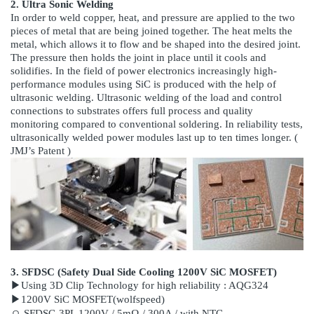
2. Ultra Sonic Welding
In order to weld copper, heat, and pressure are applied to the two
pieces of metal that are being joined together. The heat melts the
metal, which allows it to flow and be shaped into the desired joint.
The pressure then holds the joint in place until it cools and
solidifies. In the field of power electronics increasingly high-
performance modules using SiC is produced with the help of
ultrasonic welding. Ultrasonic welding of the load and control
connections to substrates offers full process and quality
monitoring compared to conventional soldering. In reliability tests,
ultrasonically welded power modules last up to ten times longer. (
JMJ’s Patent )
3. SFDSC (Safety Dual Side Cooling 1200V SiC MOSFET)
▶Using 3D Clip Technology for high reliability : AQG324
▶1200V SiC MOSFET(wolfspeed)
ㅇ SFDSC-3PL 1200V / 5mΩ / 300A / with NTC