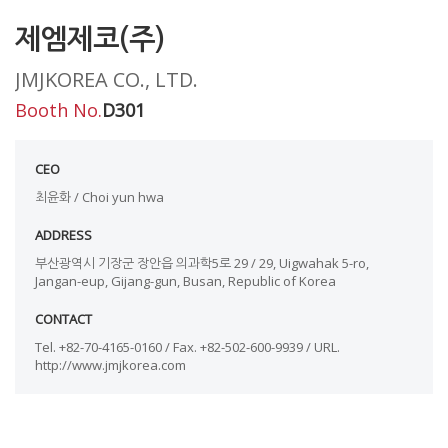
제엠제코(주)
JMJKOREA CO., LTD.
Booth No.
D301
CEO
최윤화 / Choi yun hwa
ADDRESS
부산광역시 기장군 장안읍 의과학5로 29 / 29, Uigwahak 5-ro,
Jangan-eup, Gijang-gun, Busan, Republic of Korea
CONTACT
Tel. +82-70-4165-0160 / Fax. +82-502-600-9939 / URL.
http://www.jmjkorea.com