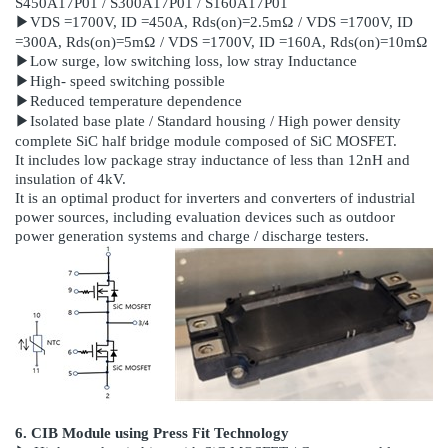
S450A17P01 / S300A17P01 / S160A17P01
▶VDS =1700V, ID =450A, Rds(on)=2.5mΩ / VDS =1700V, ID
=300A, Rds(on)=5mΩ / VDS =1700V, ID =160A, Rds(on)=10mΩ
▶Low surge, low switching loss, low stray Inductance
▶High- speed switching possible
▶Reduced temperature dependence
▶Isolated base plate / Standard housing / High power density
complete SiC half bridge module composed of SiC MOSFET.
It includes low package stray inductance of less than 12nH and
insulation of 4kV.
It is an optimal product for inverters and converters of industrial
power sources, including evaluation devices such as outdoor
power generation systems and charge / discharge testers.
6. CIB Module using Press Fit Technology