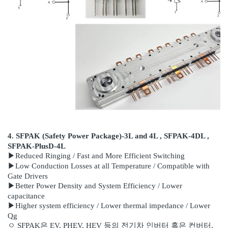
4. SFPAK (Safety Power Package)-3L and 4L , SFPAK-4DL ,
SFPAK-PlusD-4L
▶Reduced Ringing / Fast and More Efficient Switching
▶Low Conduction Losses at all Temperature / Compatible with
Gate Drivers
▶Better Power Density and System Efficiency / Lower
capacitance
▶Higher system efficiency / Lower thermal impedance / Lower
Qg
ㅇ
SFPAK은 EV, PHEV, HEV 등의 전기차 인버터 혹은 컨버터,