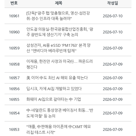
번호
제목
작성일
[단독]“광주 팹 맞춤형으로, 영산-섬진강
16961
2026-07-10
취-정수 인프라 대폭 늘려야”
안도걸 의원실-한국광융합산업진흥회, '광
16960
2026-07-10
주 광반도체 생산기지' 구축 논의
삼성전자, AI용 eSSD 'PM1763' 본격 양
16959
2026-07-09
산 "엔비디아 베라루빈에 탑재"
이재용, 한진만 사장과 미국行… 파운드리
16958
2026-07-09
챙긴다
16957
美 이어 中도 최신 AI 해외 유출 막는다
2026-07-09
16956
딥시크, 자체 AI칩 개발하고 있었다
2026-07-09
16955
화웨이 AI칩으로 갈아타는 中 기업
2026-07-09
中-네덜란드 통상장관 베이징서 회동…'반
16954
2026-07-09
도체 마찰' 등 논의
“애플, 中판매용 아이폰에 中CXMT 메모
16953
2026-07-09
리칩 테스트 시작”