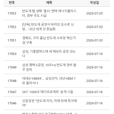
번호
제목
작성일
반도체 팹 성패 '열쇠' 켄텍 에너지클러스
17053
2026-07-20
터, 정부 주도 시급
[단독] 반도체 공장서 버리던 온수로 난
17052
2026-07-20
방… 내년 세계 첫 현실화
경북도, 구미 중심 반도체 소부장 혁신거
17051
2026-07-20
점 구축
삼성, 기흥캠퍼스에 새 메모리 공장 짓는
17050
2026-07-16
다
삼성 평택 5공장, 10조+α 반도체 장비 발
17049
2026-07-16
주 임박
대세는'HBM4'… 삼성전자, 내년 HBM 1
17048
2026-07-16
위 올라서나
17047
SKT '1000조 메가프로젝트' 본격 시동
2026-07-16
산업장관 “반도체 이익, 미래 위해 투자해
17046
2026-07-16
야”