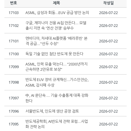
번호
제목
작성일
17103
ASML, 삼성과 회동…EUV 공급 방안 논의
2026-07-22
구글, 제미나이 전용 AI칩 만든다… 모델
17102
2026-07-22
출시 지연 속 '연산 전쟁' 승부수
엔비디아, 차세대 AI플랫폼 '베라루빈' 본
17101
2026-07-22
격 공급…"선두 수성"
17100
독일 기술 없인 첨단 반도체 못 만든다
2026-07-22
ASML, 인력 유출 막는다… “2030년까지
17099
2026-07-22
근속하면 2만유로 보상”
반도체 EUV 장비 규제혁신…가스안전公,
17098
2026-07-22
ASML 감사패 수상
中, AI 문단속 … 기술 수출통제 대폭 강화
17097
2026-07-22
한다
17096
서울반도체, 인도에 생산 공장 검토
2026-07-22
반도체공학회, AI반도체 전략 포럼…사업
17095
2026-07-22
화 전략 논의