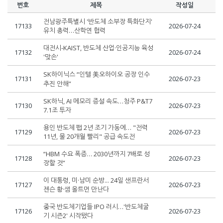
번호
제목
작성일
전남광주특별시 '반도체 소부장 특화단지'
17133
2026-07-24
유치 총력…산학연 협력
대전시-KAIST, 반도체 산업·인공지능 육성
17132
2026-07-24
'맞손'
SK하이닉스 “인텔 美오하이오 공장 인수
17131
2026-07-23
추진 안해”
SK하닉, AI 메모리 증설 속도…청주 P&T7
17130
2026-07-23
7.1조 투자
용인 반도체 팹 2년 조기 가동에… "전력
17129
2026-07-23
11년, 물 20개월 빨리" 공급 속도전
“HBM 수요 폭증… 2030년까지 7배로 성
17128
2026-07-23
장할 것”
이 대통령, 미·남미 순방... 24일 샌프란서
17127
2026-07-23
젠슨 황·샘 올트먼 만난다
중국 반도체기업들 IPO 러시…'반도체굴
17126
2026-07-23
기 시즌2' 시작됐다