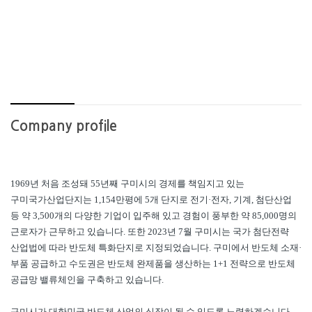
Company profile
1969
년 처음 조성돼
55
년째 구미시의 경제를 책임지고 있는
구미국가산업단지는
1,154
만평에
5
개 단지로 전기
·
전자
,
기계
,
첨단산업
등 약
3,500
개의 다양한 기업이 입주해 있고 경험이 풍부한 약
85,000
명의
근로자가 근무하고 있습니다
.
또한
2023
년
7
월 구미시는 국가 첨단전략
산업법에 따라 반도체 특화단지로 지정되었습니다
.
구미에서 반도체 소재
·
부품 공급하고 수도권은 반도체 완제품을 생산하는
1+1
전략으로 반도체
공급망 밸류체인을 구축하고 있습니다
.
구미시가 대한민국 반도체 산업의 심장이 될 수 있도록 노력하겠습니다
.