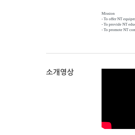
Mission
-
To offer NT equipme
- To provide NT educ
- To promote NT co
소개영상