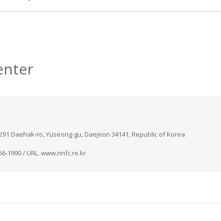
enter
aehak-ro, Yuseong-gu, Daejeon 34141, Republic of Korea
366-1990 / URL. www.nnfc.re.kr