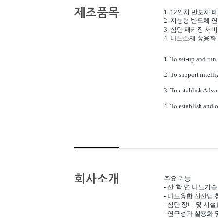
제조품목
1. 12인치 반도체
2. 지능형 반도체 
3. 첨단 패키징 서
4. 나노소재 상용화 O
1. To set-up and run
2. To support intell
3. To establish Adv
4. To establish and 
회사소개
주요 기능
-
산
·
학
·
연 나노기술
-
나노융합 신산업 
-
첨단 장비 및 시설
-
연구성과 실용화 